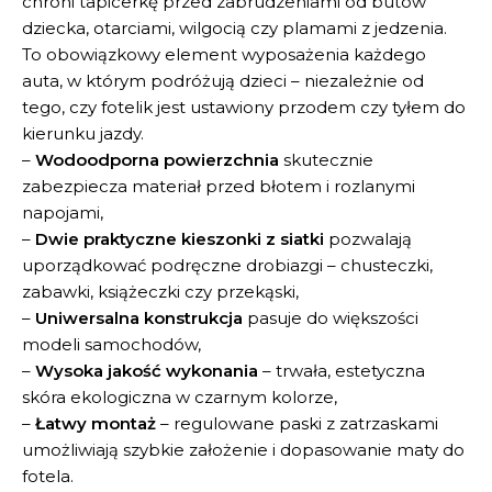
chroni tapicerkę przed zabrudzeniami od butów
dziecka, otarciami, wilgocią czy plamami z jedzenia.
To obowiązkowy element wyposażenia każdego
auta, w którym podróżują dzieci – niezależnie od
tego, czy fotelik jest ustawiony przodem czy tyłem do
kierunku jazdy.
–
Wodoodporna powierzchnia
skutecznie
zabezpiecza materiał przed błotem i rozlanymi
napojami,
–
Dwie praktyczne kieszonki z siatki
pozwalają
uporządkować podręczne drobiazgi – chusteczki,
zabawki, książeczki czy przekąski,
–
Uniwersalna konstrukcja
pasuje do większości
modeli samochodów,
–
Wysoka jakość wykonania
– trwała, estetyczna
skóra ekologiczna w czarnym kolorze,
–
Łatwy montaż
– regulowane paski z zatrzaskami
umożliwiają szybkie założenie i dopasowanie maty do
fotela.