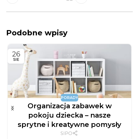
Podobne wpisy
26
SIE
PORADY
Organizacja zabawek w
pokoju dziecka – nasze
sprytne i kreatywne pomysły
SIPO