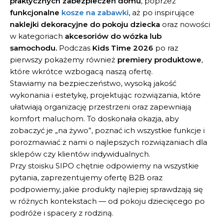
praktycznych zabezpieczeń domu
, poprzez
funkcjonalne
kosze na zabawki
, aż po inspirujące
naklejki dekoracyjne do pokoju dziecka
oraz nowości
w kategoriach
akcesoriów do wózka lub
samochodu.
Podczas
Kids Time 2026
po raz
pierwszy pokażemy również
premiery produktowe
,
które wkrótce wzbogacą naszą ofertę.
Stawiamy na bezpieczeństwo, wysoką jakość
wykonania i estetykę, projektując rozwiązania, które
ułatwiają organizację przestrzeni oraz zapewniają
komfort maluchom. To doskonała okazja, aby
zobaczyć je „na żywo”, poznać ich wszystkie funkcje i
porozmawiać z nami o najlepszych rozwiązaniach dla
sklepów czy klientów indywidualnych.
Przy stoisku SIPO chętnie odpowiemy na wszystkie
pytania, zaprezentujemy ofertę B2B oraz
podpowiemy, jakie produkty najlepiej sprawdzają się
w różnych kontekstach — od pokoju dziecięcego po
podróże i spacery z rodziną.