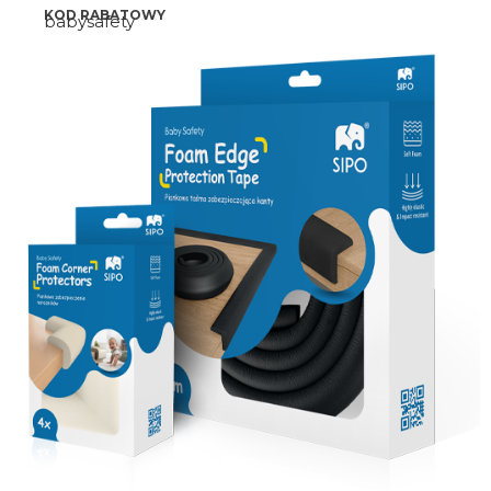
KOD RABATOWY
babysafety