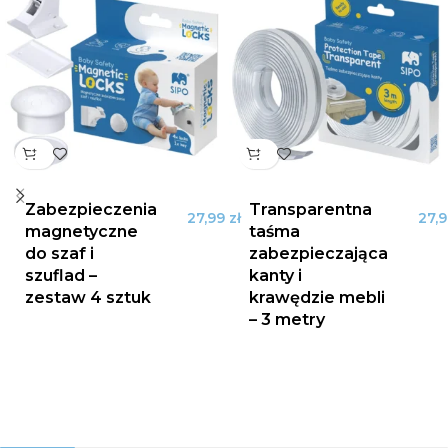
Zabezpieczenia
Transparentna
27,99
zł
27,
magnetyczne
taśma
do szaf i
zabezpieczająca
szuflad –
kanty i
zestaw 4 sztuk
krawędzie mebli
– 3 metry