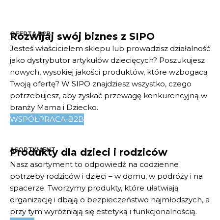
OFERTA B2B
Rozwijaj swój biznes z SIPO
Jesteś właścicielem sklepu lub prowadzisz działalność
jako dystrybutor artykułów dziecięcych? Poszukujesz
nowych, wysokiej jakości produktów, które wzbogacą
Twoją ofertę? W SIPO znajdziesz wszystko, czego
potrzebujesz, aby zyskać przewagę konkurencyjną w
branży Mama i Dziecko.
WSPÓŁPRACA B2B
ASORTYMENT
Produkty dla dzieci i rodziców
Nasz asortyment to odpowiedź na codzienne
potrzeby rodziców i dzieci – w domu, w podróży i na
spacerze. Tworzymy produkty, które ułatwiają
organizację i dbają o bezpieczeństwo najmłodszych, a
przy tym wyróżniają się estetyką i funkcjonalnością.