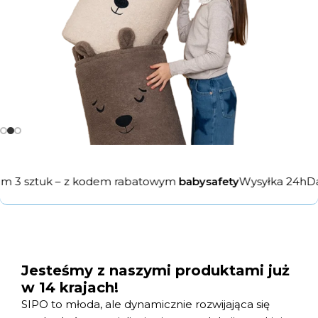
 sztuk – z kodem rabatowym
babysafety
Wysyłka 24h
Darmow
Jesteśmy z naszymi produktami już
w 14 krajach!
SIPO to młoda, ale dynamicznie rozwijająca się